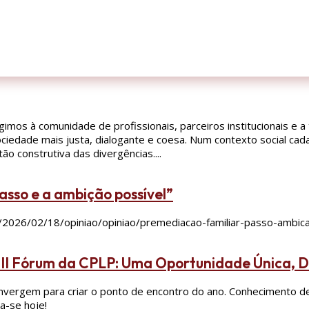
gimos à comunidade de profissionais, parceiros institucionais e
ociedade mais justa, dialogante e coesa. Num contexto social ca
o construtiva das divergências....
asso e a ambição possível”
o.pt/2026/02/18/opiniao/opiniao/premediacao-familiar-passo-a
e II Fórum da CPLP: Uma Oportunidade Única, 
vergem para criar o ponto de encontro do ano. Conhecimento de
a-se hoje!