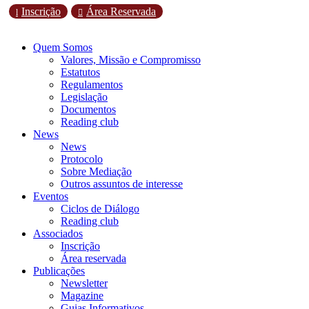
Inscrição
Área Reservada
l

Quem Somos
Valores, Missão e Compromisso
Estatutos
Regulamentos
Legislação
Documentos
Reading club
News
News
Protocolo
Sobre Mediação
Outros assuntos de interesse
Eventos
Ciclos de Diálogo
Reading club
Associados
Inscrição
Área reservada
Publicações
Newsletter
Magazine
Guias Informativos