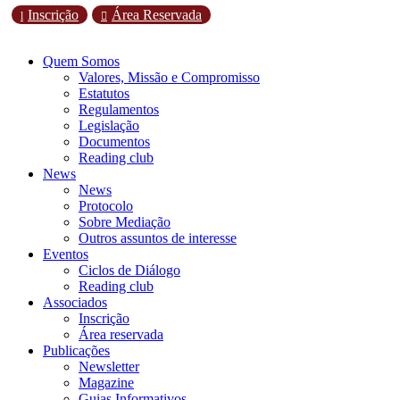
Inscrição
Área Reservada
l

Quem Somos
Valores, Missão e Compromisso
Estatutos
Regulamentos
Legislação
Documentos
Reading club
News
News
Protocolo
Sobre Mediação
Outros assuntos de interesse
Eventos
Ciclos de Diálogo
Reading club
Associados
Inscrição
Área reservada
Publicações
Newsletter
Magazine
Guias Informativos