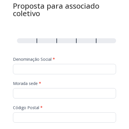
Proposta para associado
coletivo
FICHA
DE
INSCRIÇÃO
–
Denominação Social
*
Associado
Coletivo
Efetivo
Morada sede
*
Código Postal
*