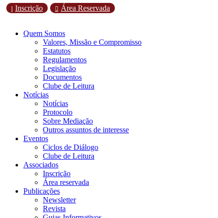
Inscrição
Área Reservada
l

Quem Somos
Valores, Missão e Compromisso
Estatutos
Regulamentos
Legislação
Documentos
Clube de Leitura
Notícias
Notícias
Protocolo
Sobre Mediação
Outros assuntos de interesse
Eventos
Ciclos de Diálogo
Clube de Leitura
Associados
Inscrição
Área reservada
Publicações
Newsletter
Revista
Guias Informativos