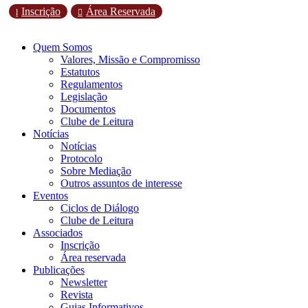
Inscrição
Área Reservada
l

Quem Somos
Valores, Missão e Compromisso
Estatutos
Regulamentos
Legislação
Documentos
Clube de Leitura
Notícias
Notícias
Protocolo
Sobre Mediação
Outros assuntos de interesse
Eventos
Ciclos de Diálogo
Clube de Leitura
Associados
Inscrição
Área reservada
Publicações
Newsletter
Revista
Guias Informativos