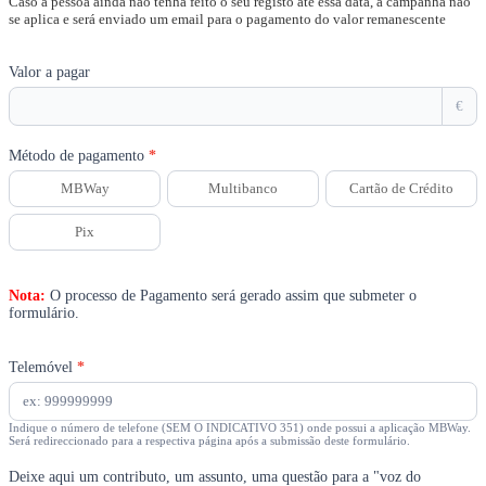
Caso a pessoa ainda não tenha feito o seu registo até essa data, a campanha não
se aplica e será enviado um email para o pagamento do valor remanescente
Valor a pagar
€
Método de pagamento
*
MBWay
Multibanco
Cartão de Crédito
Pix
Nota:
O processo de Pagamento será gerado assim que submeter o
formulário.
Telemóvel
*
Indique o número de telefone (SEM O INDICATIVO 351) onde possui a aplicação MBWay.
Será redireccionado para a respectiva página após a submissão deste formulário.
Deixe aqui um contributo, um assunto, uma questão para a "voz do