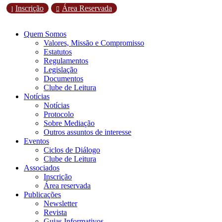
Inscrição
Área Reservada
l

Quem Somos
Valores, Missão e Compromisso
Estatutos
Regulamentos
Legislação
Documentos
Clube de Leitura
Notícias
Notícias
Protocolo
Sobre Mediação
Outros assuntos de interesse
Eventos
Ciclos de Diálogo
Clube de Leitura
Associados
Inscrição
Área reservada
Publicações
Newsletter
Revista
Guias Informativos