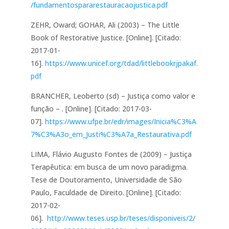
/fundamentospararestauracaojustica.pdf
ZEHR, Oward; GOHAR, Ali (2003) – The Little
Book of Restorative Justice. [Online]. [Citado:
2017-01-
16].
https://www.unicef.org/tdad/littlebookrjpakaf.
pdf
BRANCHER, Leoberto (sd) – Justiça como valor e
função – . [Online]. [Citado: 2017-03-
07].
https://www.ufpe.br/edr/images/Inicia%C3%A
7%C3%A3o_em_Justi%C3%A7a_Restaurativa.pdf
LIMA, Flávio Augusto Fontes de (2009) – Justiça
Terapêutica: em busca de um novo paradigma.
Tese de Doutoramento, Universidade de São
Paulo, Faculdade de Direito. [Online]. [Citado:
2017-02-
06].
http://www.teses.usp.br/teses/disponiveis/2/