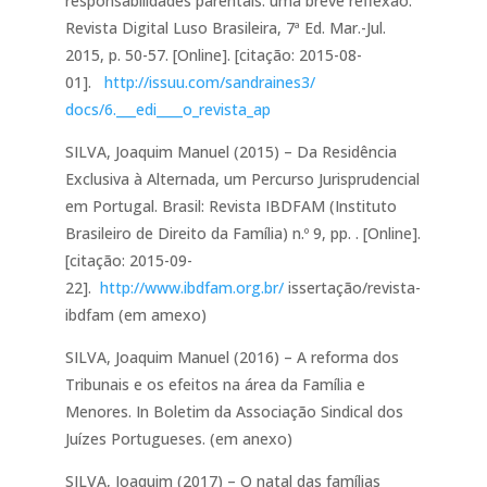
responsabilidades parentais: uma breve reflexão.
Revista Digital Luso Brasileira, 7ª Ed. Mar.-Jul.
2015, p. 50-57. [Online]. [citação: 2015-08-
01].
http://issuu.com/sandraines3/
docs/6.___edi____o_revista_ap
SILVA, Joaquim Manuel (2015) – Da Residência
Exclusiva à Alternada, um Percurso Jurisprudencial
em Portugal. Brasil: Revista IBDFAM (Instituto
Brasileiro de Direito da Família) n.º 9, pp. . [Online].
[citação: 2015-09-
22].
http://www.ibdfam.org.br/
issertação/revista-
ibdfam (em amexo)
SILVA, Joaquim Manuel (2016) – A reforma dos
Tribunais e os efeitos na área da Família e
Menores. In Boletim da Associação Sindical dos
Juízes Portugueses. (em anexo)
SILVA, Joaquim (2017) – O natal das famílias