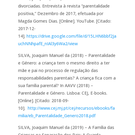
divorciadas. Entrevista à revista “parentalidade
positiva,” Dezembro de 2017, efetuada por
Magda Gomes Dias. [Online]. YouTube. [Citado:
2017-12-
14].
https://drive.google.com/file/d/15LHN6bbf2Ja
uchNNhpafE_
nIAl3y6Wa2/view
SILVA, Joaquim Manuel da (2018) – Parentalidade
e Género: a criança tem o mesmo direito a ter
mãe e pai no processo de regulação das
responsabilidades parentais? A criança fica com a
sua família parental? In AAVV (2018) –
Parentalidade e Género. Lisboa: CEJ, E-books.
[Online]. [Citado: 2018-09-
10].
http://www.cej.mj.pt/cej/recursos/ebooks/fa
milia/eb_Parentalidade_Genero2018.pdf
SILVA, Joaquim Manuel da (2019) – A Família das
Crianças na Separação dos Pais: A Guarda