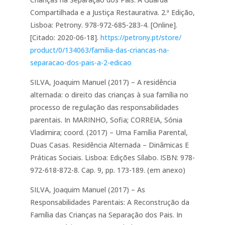
Compartilhada e a Justiça Restaurativa. 2.ª Edição,
Lisboa: Petrony. 978-972-685-283-4. [Online].
[Citado: 2020-06-18].
https://petrony.pt/store/
product/0/134063/familia-das-
criancas-na-
separacao-dos-
pais-a-2-edicao
SILVA, Joaquim Manuel (2017) – A residência
alternada: o direito das crianças à sua família no
processo de regulação das responsabilidades
parentais. In MARINHO, Sofia; CORREIA, Sónia
Vladimira; coord. (2017) – Uma Família Parental,
Duas Casas. Residência Alternada – Dinâmicas E
Práticas Sociais. Lisboa: Edições Sílabo. ISBN: 978-
972-618-872-8. Cap. 9, pp. 173-189. (em anexo)
SILVA, Joaquim Manuel (2017) – As
Responsabilidades Parentais: A Reconstrução da
Família das Crianças na Separação dos Pais. In