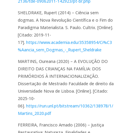
2136/tde-09062011-142923/pt-br.php
SHELDRAKE, Rupert (2014) – Ciência sem
dogmas. A Nova Revolução Científica e o Fim do
Paradigma Materialista. S. Paulo. Cultrix. [Online].
[Citado: 2019-11-
17].
https://www.academia.edu/35358954/Ci%C3
%Aancia_sem_Dogmas_-_Rupert_Sheldrake
MARTINS, Oureana (2020) – A EVOLUÇÃO DO
DIREITO DAS CRIANÇAS NA FAMÍLIA: DOS
PRIMÓRDIOS À INTERNACIONALIZAÇÃO.
Dissertação de Mestrado Faculdade de direito da
Universidade Nova de Lisboa. [Online]. [Citado:
2025-10-
06].
https://run.unl.pt/bitstream/10362/138978/1/
Martins_2020.pdf
FERREIRA, Francisco Amado (2006) – Justiça
Restaurativa: Natureza, Finalidades e