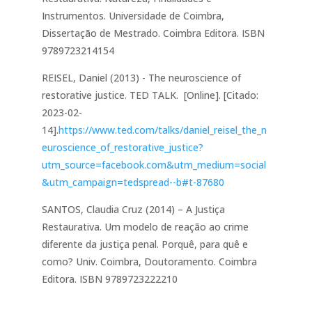
Instrumentos. Universidade de Coimbra,
Dissertação de Mestrado. Coimbra Editora. ISBN
9789723214154
REISEL, Daniel (2013) - The neuroscience of
restorative justice. TED TALK. [Online]. [Citado:
2023-02-
14].
https://www.ted.com/talks/daniel_reisel_the_n
euroscience_of_restorative_justice?
utm_source=facebook.com&utm_medium=social
&utm_campaign=tedspread--b#t-87680
SANTOS, Claudia Cruz (2014) – A Justiça
Restaurativa. Um modelo de reação ao crime
diferente da justiça penal. Porquê, para quê e
como? Univ. Coimbra, Doutoramento. Coimbra
Editora. ISBN 9789723222210