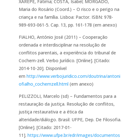
XAREPE, Fátima; COSTA, Isabel; MORGADO,
Maria do Rosário (Coord.) – O risco e o perigo na
criança e na família. Lisboa: Pactor. ISBN: 978-
989-693-061-5. Cap. 13, pp. 161-178 (em anexo)
FIALHO, António José (2011) – Cooperação
ordenada e interdisciplinar na resolução de
conflitos parentais, a experiência do tribunal de
Cochem-zell. Verbo Jurídico. [Online]. [Citado:
2014-10-20]. Disponível
em
http://www.verbojuridico.com/doutrina/antoni
ofialho_cochemzell.html
(em anexo)
PELIZZOLI, Marcelo (sd) – Fundamentos para a
restauração da justiça. Resolução de conflitos,
justiça restaurativa e a ética da
alteridade/diálogo. Brasil: UFPE, Dep. De Filosofia.
[Online]. [Citado: 2017-01-
11].
https://www.ufpe.br/edr/images/documentos