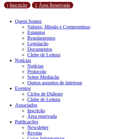
Inscrição
Área Reservada
l

Quem Somos
Valores, Missão e Compromisso
Estatutos
Regulamentos
Legislação
Documentos
Clube de Leitura
Notícias
Notícias
Protocolo
Sobre Mediação
Outros assuntos de interesse
Eventos
Ciclos de Diálogo
Clube de Leitura
Associados
Inscrição
Área reservada
Publicações
Newsletter
Revista
Guias Informativos