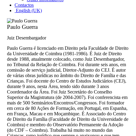
Contactos
English (UK)
Paulo Guerra
Juiz Desembargador
Paulo Guerra é licenciado em Direito pela Faculdade de Direito
da Universidade de Coimbra (1981-1986). É Juiz de Direito
desde 1988, atualmente colocado, como Juiz Desembargador,
no Tribunal da Relação de Coimbra. Foi durante seis anos, em
comissão de serviço judicial, Diretor-Adjunto do CEJ. É autor
de várias obras jurídicas no âmbito do Direito de Família e das
Crianças. Foi docente do Centro de Estudos Judiciários (CEJ),
durante 9 anos, nesta Área, tendo sido durante 3 anos
Coordenador da Área. Foi Juiz Secretário do Conselho
Superior da Magistratura (de 2004-2007). Foi conferencista em
mais de 500 Seminários/Encontros/Congressos. Foi formador
em cerca de 80 Ações de Formação, em Portugal, em Espanha,
em França, Macau e em Moçambique. É Associado do Centro
de Direito da Família (Faculdade de Direito da Universidade de
Coimbra) e membro do Observatório Permanente da Adoção
(do CDF – Coimbra). Trabalha há muito no mundo das
Crianças, ramo jurídico que sempre o apaixonou e que tem