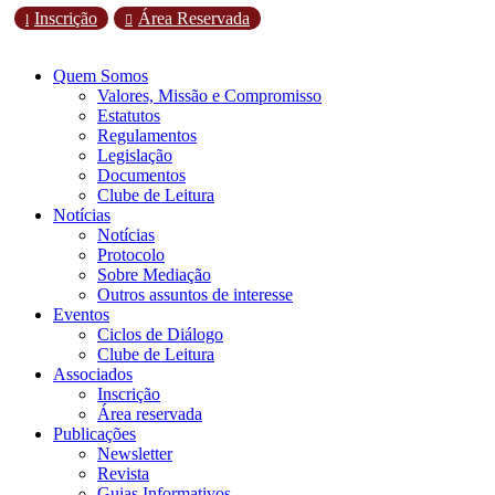
Inscrição
Área Reservada
l

Quem Somos
Valores, Missão e Compromisso
Estatutos
Regulamentos
Legislação
Documentos
Clube de Leitura
Notícias
Notícias
Protocolo
Sobre Mediação
Outros assuntos de interesse
Eventos
Ciclos de Diálogo
Clube de Leitura
Associados
Inscrição
Área reservada
Publicações
Newsletter
Revista
Guias Informativos