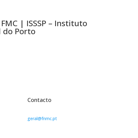
FMC | ISSSP – Instituto
l do Porto
Contacto
geral@fnmc.pt