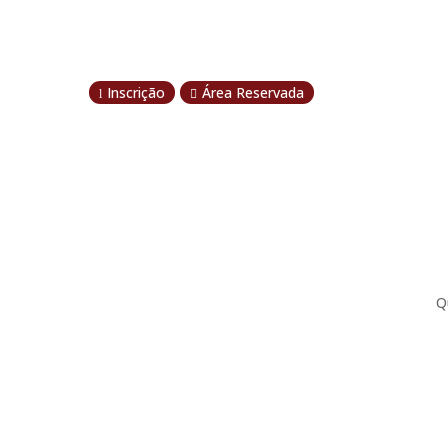
Inscrição
Área Reservada
l

Q