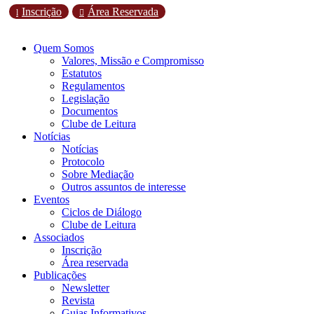
Inscrição
Área Reservada
l

Quem Somos
Valores, Missão e Compromisso
Estatutos
Regulamentos
Legislação
Documentos
Clube de Leitura
Notícias
Notícias
Protocolo
Sobre Mediação
Outros assuntos de interesse
Eventos
Ciclos de Diálogo
Clube de Leitura
Associados
Inscrição
Área reservada
Publicações
Newsletter
Revista
Guias Informativos