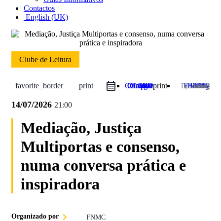
Contactos
English (UK)
Clube de Leitura
favorite_border
print
Google Calendar
iCal Export
Outlook Live
Outlook 365
print
Print-Friendly HTML
Download PDF (Coming Soon)
14/07/2026
21:00
Mediação, Justiça
Multiportas e consenso,
numa conversa prática e
inspiradora
Organizado por
FNMC