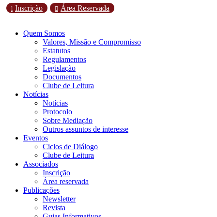
Inscrição
Área Reservada
l

Quem Somos
Valores, Missão e Compromisso
Estatutos
Regulamentos
Legislação
Documentos
Clube de Leitura
Notícias
Notícias
Protocolo
Sobre Mediação
Outros assuntos de interesse
Eventos
Ciclos de Diálogo
Clube de Leitura
Associados
Inscrição
Área reservada
Publicações
Newsletter
Revista
Guias Informativos