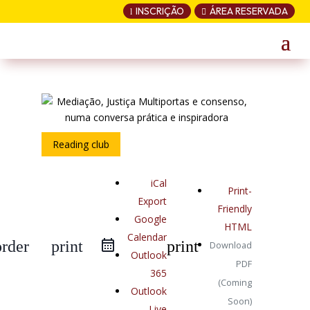
INSCRIÇÃO
ÁREA RESERVADA
l

Reading club
iCal
Print-
Export
Friendly
Google
HTML
Calendar
order
print
print
Download
Outlook
PDF
365
(Coming
Outlook
Soon)
Live