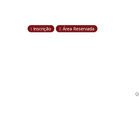
Inscrição
Área Reservada
l

Q