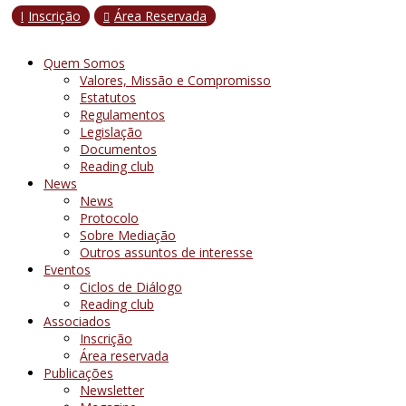
Inscrição
Área Reservada
l

Quem Somos
Valores, Missão e Compromisso
Estatutos
Regulamentos
Legislação
Documentos
Reading club
News
News
Protocolo
Sobre Mediação
Outros assuntos de interesse
Eventos
Ciclos de Diálogo
Reading club
Associados
Inscrição
Área reservada
Publicações
Newsletter