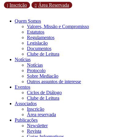
Inscrição
Área Reservada
l

Quem Somos
Valores, Missão e Compromisso
Estatutos
Regulamentos
Legislação
Documentos
Clube de Leitura
Notícias
Notícias
Protocolo
Sobre Mediação
Outros assuntos de interesse
Eventos
Ciclos de Diálogo
Clube de Leitura
Associados
Inscrição
Área reservada
Publicações
Newsletter
Revista
Guias Informativos