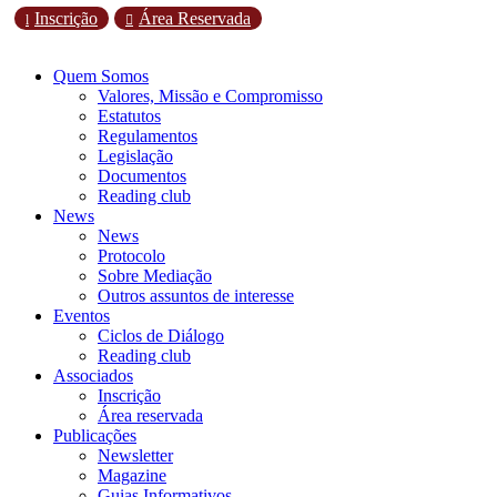
Inscrição
Área Reservada
l

Quem Somos
Valores, Missão e Compromisso
Estatutos
Regulamentos
Legislação
Documentos
Reading club
News
News
Protocolo
Sobre Mediação
Outros assuntos de interesse
Eventos
Ciclos de Diálogo
Reading club
Associados
Inscrição
Área reservada
Publicações
Newsletter
Magazine
Guias Informativos