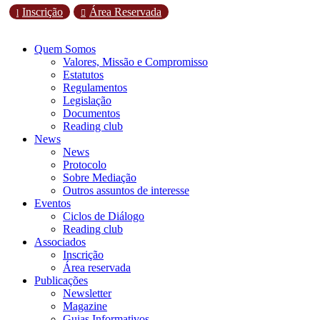
Inscrição
Área Reservada
l

Quem Somos
Valores, Missão e Compromisso
Estatutos
Regulamentos
Legislação
Documentos
Reading club
News
News
Protocolo
Sobre Mediação
Outros assuntos de interesse
Eventos
Ciclos de Diálogo
Reading club
Associados
Inscrição
Área reservada
Publicações
Newsletter
Magazine
Guias Informativos