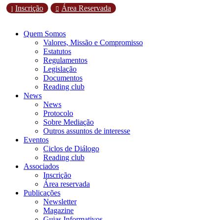
Inscrição
Área Reservada
l

Quem Somos
Valores, Missão e Compromisso
Estatutos
Regulamentos
Legislação
Documentos
Reading club
News
News
Protocolo
Sobre Mediação
Outros assuntos de interesse
Eventos
Ciclos de Diálogo
Reading club
Associados
Inscrição
Área reservada
Publicações
Newsletter
Magazine
Guias Informativos