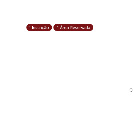
Inscrição
Área Reservada
l

Q