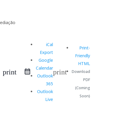
iCal
Print-
Export
Friendly
Google
HTML
Calendar
print
print
Download
Outlook
PDF
365
(Coming
Outlook
Soon)
Live