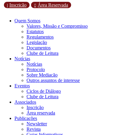
Inscrição
Área Reservada
l

Quem Somos
Valores, Missão e Compromisso
Estatutos
Regulamentos
Legislação
Documentos
Clube de Leitura
Notícias
Notícias
Protocolo
Sobre Mediação
Outros assuntos de interesse
Eventos
Ciclos de Diálogo
Clube de Leitura
Associados
Inscrição
Área reservada
Publicações
Newsletter
Revista
Guias Informativos