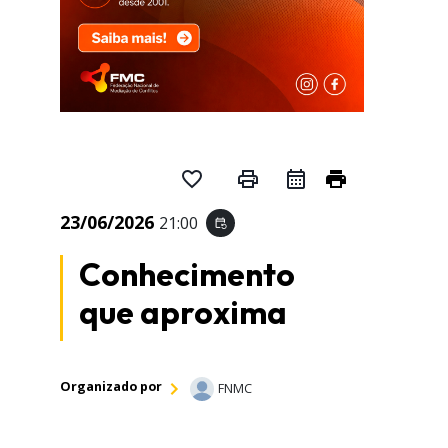
favorite_border
print
print
23/06/2026
21:00
event_repeat
Conhecimento
que aproxima
Organizado por
FNMC