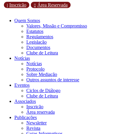
Inscrição
Área Reservada
l

Quem Somos
Valores, Missão e Compromisso
Estatutos
Regulamentos
Legislação
Documentos
Clube de Leitura
Notícias
Notícias
Protocolo
Sobre Mediação
Outros assuntos de interesse
Eventos
Ciclos de Diálogo
Clube de Leitura
Associados
Inscrição
Área reservada
Publicações
Newsletter
Revista
Guias Informativos