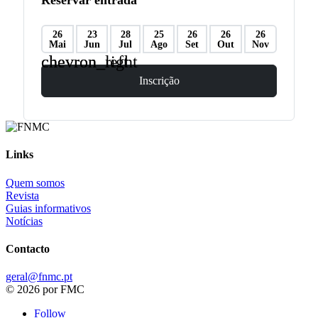
Reservar entrada
26
23
28
25
26
26
26
Mai
Jun
Jul
Ago
Set
Out
Nov
chevron_left
chevron_right
Inscrição
Links
Quem somos
Revista
Guias informativos
Notícias
Contacto
geral@fnmc.pt
© 2026 por FMC
Follow