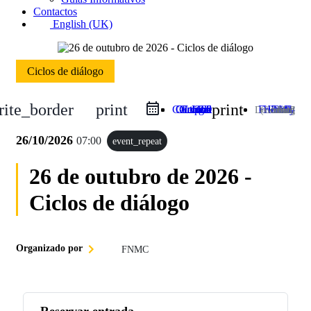
Contactos
English (UK)
Ciclos de diálogo
rite_border
print
print
Google Calendar
iCal Export
Outlook Live
Outlook 365
Print-Friendly HTML
Download PDF (Coming Soon)
26/10/2026
07:00
event_repeat
26 de outubro de 2026 -
Ciclos de diálogo
Organizado por
FNMC