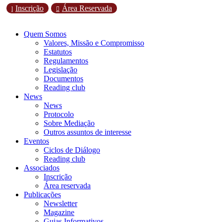
Inscrição
Área Reservada
l

Quem Somos
Valores, Missão e Compromisso
Estatutos
Regulamentos
Legislação
Documentos
Reading club
News
News
Protocolo
Sobre Mediação
Outros assuntos de interesse
Eventos
Ciclos de Diálogo
Reading club
Associados
Inscrição
Área reservada
Publicações
Newsletter
Magazine
Guias Informativos