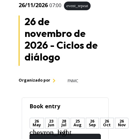
26/11/2026
07:00
event_repeat
26 de
novembro de
2026 - Ciclos de
diálogo
Organizado por
FNMC
Book entry
26
23
28
25
26
26
26
May
Jun
Jul
Aug
Sep
Oct
Nov
chevron_left
chevron_right