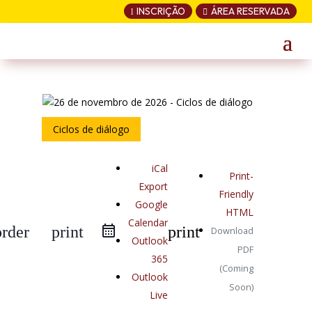
INSCRIÇÃO
ÁREA RESERVADA
l

Ciclos de diálogo
iCal
Print-
Export
Friendly
Google
HTML
Calendar
order
print
print
Download
Outlook
PDF
365
(Coming
Outlook
Soon)
Live