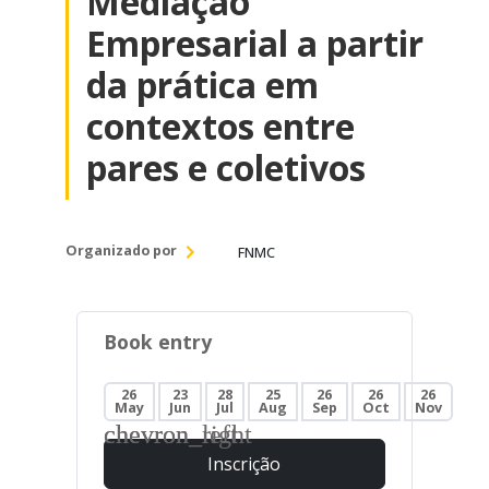
Mediação
Empresarial a partir
da prática em
contextos entre
pares e coletivos
Organizado por
FNMC
Book entry
26
23
28
25
26
26
26
May
Jun
Jul
Aug
Sep
Oct
Nov
chevron_left
chevron_right
Inscrição