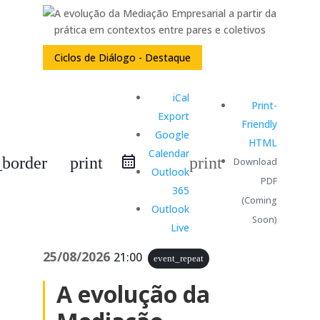
Ciclos de Diálogo - Destaque
iCal
Print-
Export
Friendly
Google
HTML
Calendar
_border
print
print
Download
Outlook
PDF
365
(Coming
Outlook
Soon)
Live
25/08/2026
21:00
event_repeat
A evolução da